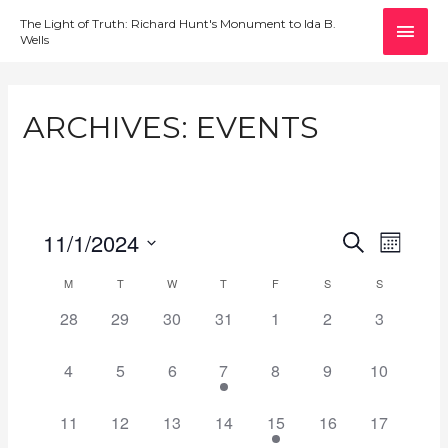
MAI
The Light of Truth: Richard Hunt's Monument to Ida B.
Wells
MEN
ARCHIVES:
EVENTS
11/1/2024
E
E
S
M
E
v
S
V
O
M
T
W
T
F
S
A
S
C
e
N
e
E
R
0
0
0
0
0
0
0
28
29
30
31
1
2
3
T
A
l
n
C
N
H
E
E
E
E
E
E
E
e
H
t
L
V
V
V
V
V
V
V
0
0
0
1
0
0
0
4
5
6
7
8
9
10
c
T
V
E
E
E
E
E
E
E
E
E
E
E
E
E
E
E
t
S
i
N
N
N
N
N
N
N
V
V
V
V
V
V
V
N
0
0
0
0
1
0
0
d
11
12
13
14
15
16
17
e
T
T
T
T
T
T
T
S
E
E
E
E
E
E
E
E
E
E
E
E
E
E
a